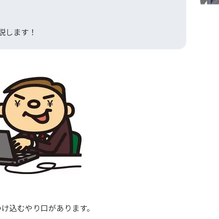
。
説します！
つけ込むやり口があります。